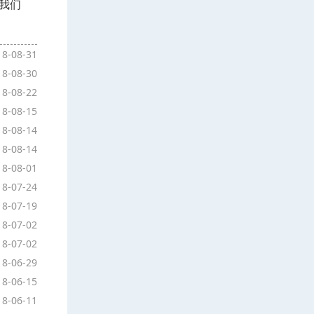
我们
18-08-31
18-08-30
18-08-22
18-08-15
18-08-14
18-08-14
18-08-01
18-07-24
18-07-19
18-07-02
18-07-02
18-06-29
18-06-15
18-06-11