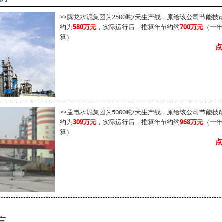
>>腾龙水泥集团为2500吨/天生产线，原给该公司节能技
约为
580万元
，实际运行后，推算年节约约
700万元
（一年
算）
点
>>孟电水泥集团为5000吨/天生产线，原给该公司节能技
约为
309万元
，实际运行后，推算年节约约
968万元
（一年
算）
点
言