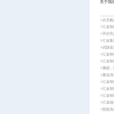
关于我
>从无氨
>汇金智
>开封市
>汇金集团
>武陟县
>汇金智
>汇金智
>重磅，
>夏送清
>汇金智
>汇金智能
>汇金智
>汇金端午
>凯歌高