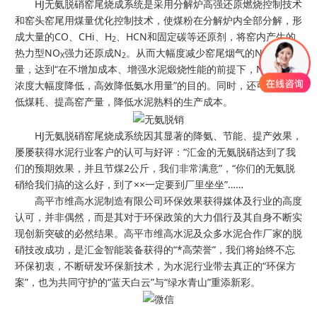
HJ无氨脱硝窑尾烧成系统是采用分解炉高强还原燃烧控制技术
和窑头窑尾用煤量优化控制技术，使煤粉在分解炉内全部分解，形
成大量的CO、CHi、H
、HCN和固定碳等还原剂，将窑内产生的
2
热力型NO
强力还原成N
。从而大幅度减少窑尾烟气的NO
含
X
2
X
量，达到“在不增加成本、增强水泥煅烧性能的前提下，NO
排放
X
浓度大幅度降低，高效降低氨水用量”的目的。同时，还可大幅降
低煤耗、提高窑产量，降低水泥熟料的生产成本。
HJ无氨脱硝窑尾烧成系统因其显著的降氨、节能、提产效果，
屡屡获得水泥行业客户的认可与好评：“汇金的无氨脱硝达到了我
们的预期效果，并且节煤2公斤，我们非常满意”，“你们的无氨脱
硝给我们搞的这么好，到了××一定要到厂里坐坐”……
高平市维高水泥制造有限公司环保效果获得媒体及行业的高度
认可，并非偶然，而是其对于环保政策的大力倡行及其自身不断实
现创新突破的必然结果。高平市维高水泥及众多水泥合作厂家的脱
硝技改成功，是汇金智能装备获得的“*高荣誉”，我们将始终不忘
环保初衷，不断研发环保新技术，为水泥行业带去真正的“环保方
案”，也为共同守护的“蓝天白云”与“绿水青山”重添新彩。