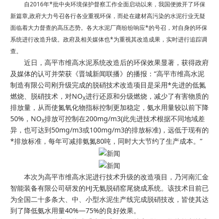
自2016年*批中央环境保护督察工作全面启动以来，我国便掀开了环保
新篇章,政府大力号召各行各业重视环保，而处在建材高污染的水泥行业无疑
面临着大力督查的高压态势。各大水泥厂商纷纷响应*的号召，对自身的环保
系统进行改造升级。政府及相关媒体也*为重视其改造成果，实时进行追踪调
查。
近日，高平市维高水泥系统改造后的环保效果显著，获得政府
及媒体的认可并荣获《晋城新闻联播》的播报：“高平市维高水泥
制造有限公司刚升级完成的脱硝技术改造项目是采用*先进的低氮
燃烧、脱硝技术，对NO
进行还原和分级燃烧，减少了有害物质的
X
排放量，从而使氮氧化物指标控制更加稳定，氨水用量较以前下降
50%，NO
排放可控制在200mg/m3(此先进技术根据不同地域差
X
异，也可达到50mg/m3或100mg/m3的排放标准)，远低于现有的
*排放标准，每年可减排氨氮80吨，同时大大节约了生产成本。”
本次为高平市维高水泥进行技术升级的改造项目，乃河南汇金
智能装备有限公司研发的HJ无氨脱硝窑尾烧成系统。该技术目前已
为全国二十多条大、中、小型水泥生产线完成脱硝技改，皆使其达
到了降低氨水用量40%—75%的良好效果。