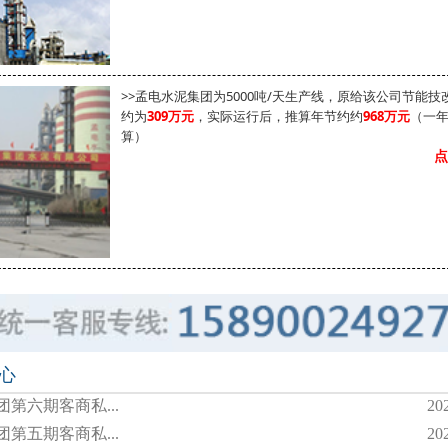
>>孟电水泥集团为5000吨/天生产线，原给该公司节能技
约为
309万元
，实际运行后，推算年节约约
968万元
（一年
算）
点
心
团第六期客商私...
20
团第五期客商私...
20