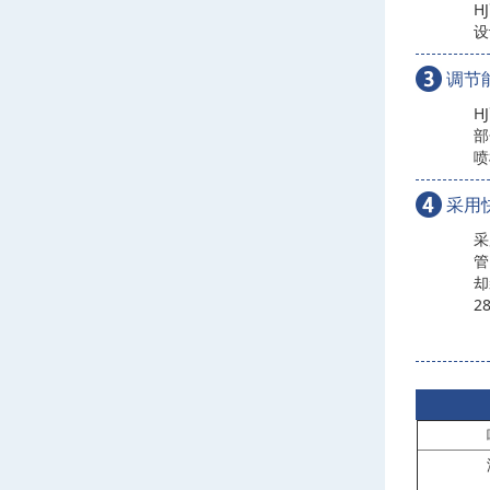
H
设
调节
H
部
喷
采用
采
管
却
2