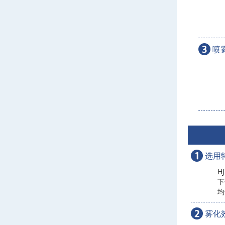
喷
选用
H
下
均
雾化