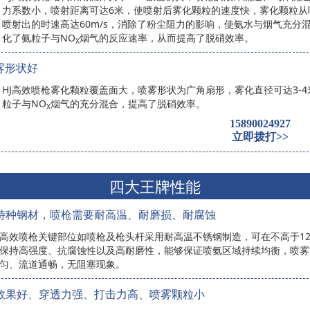
力系数小，喷射距离可达6米，使喷射后雾化颗粒的速度快，雾化颗粒从
喷射出的时速高达60m/s，消除了粉尘阻力的影响，使氨水与烟气充分
化了氨粒子与NO
烟气的反应速率，从而提高了脱硝效率。
X
雾形状好
HJ高效喷枪雾化颗粒覆盖面大，喷雾形状为广角扇形，雾化直径可达3-4
粒子与NO
烟气的充分混合，提高了脱硝效率。
X
15890024927
立即拨打>>
四大王牌性能
特种钢材，喷枪需要耐高温、耐磨损、耐腐蚀
J高效喷枪关键部位如喷枪及枪头杆采用耐高温不锈钢制造，可在不高于12
保持高强度、抗腐蚀性以及高耐磨性，能够保证喷氨区域持续均衡，喷雾
匀、流道通畅，无阻塞现象。
效果好、穿透力强、打击力高、喷雾颗粒小