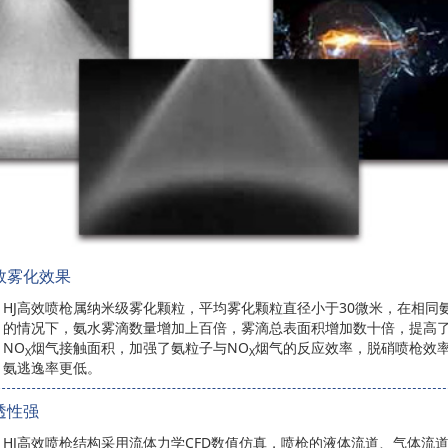
效雾化效果
HJ高效喷枪属纳米级雾化颗粒，平均雾化颗粒直径小于30微米，在相同
的情况下，氨水雾滴数量增加上百倍，雾滴总表面积增加数十倍，提高
NO
烟气接触面积，加强了氨粒子与NO
烟气的反应效率，脱硝喷枪效
X
X
氨逃逸率更低。
透性强
HJ高效喷枪结构采用流体力学CFD数值仿真，喷枪的液体流道、气体流