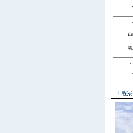
出
喷
可
工程案