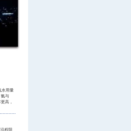
氨水用量
了氨与
率更高，
道沿程阻