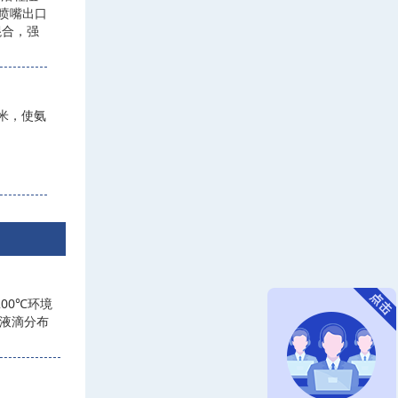
喷嘴出口
混合，强
米，使氨
00℃环境
液滴分布