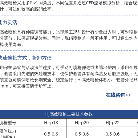
J高效喷枪采用多种不同角度、不同位置并通过CFD流场模拟分析，结合
计，可达到较高的脱硝效率。
能力灵活
J高效喷枪具有伸缩调节能力，当现场工况与设计有少量出入时，可对喷
分调节，以保证脱硝效率。同时，脱硝喷枪若一段不使用，可以退出炉内
枪使用寿命。
快速连接方式，折卸方便
用保护套管与活动法兰连接，可手动将喷枪伸进或者退出炉内；采用金属
，套管采用先进的热处理技术，使保护套管具有耐高温及耐磨损强度；无
装置就可确保喷枪长期安全、稳定运行；HJ高效喷枪体积小，套管外径只
8mm，可直接安装于炉壁上。
在线咨询>>
HJ高效喷枪主要技术参数
喷枪型号
HJ-p18
HJ-p20
HJ-p22
液体压力
0.5-0.6
0.5-0.6
0.5-0.6
( MPA )