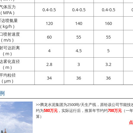
气体压力
0.4-0.5
0.4-0.5
0.4-0.5
( MPA )
可达喷氨量
120
140
160
( kg/h )
口喷射速度
60
55
55
( m/s )
射可达距离
4
4.5
5
( m )
达雾化直径
2.8
3
3.2
( m )
平均粒径
34
36
36
( μm )
例
>>腾龙水泥集团为2500吨/天生产线，原给该公司节能技
约为
580万元
，实际运行后，推算年节约约
700万元
（一年
算）
点