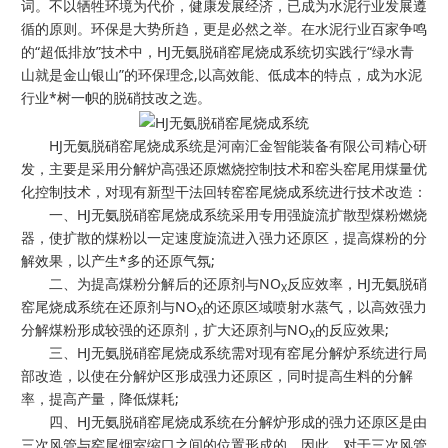
词。不以牺牲环境为代价，健康发展经济，已成为水泥行业发展遵
循的原则。环保是大势所趋，更是必然之举。在水泥行业百家争鸣
的“超低排放”技术中，HJ无氨脱硝窑尾烧成系统切实践行“绿水青
山就是金山银山”的环保理念,以高效能、低成本的特点，成为水泥
行业*树一帜的脱硝技改之选。
HJ无氨脱硝窑尾烧成系统是河南汇金智能装备有限公司精心研
发，主要是采用分解炉高强还原燃烧控制技术和窑头窑尾用煤量优
化控制技术，对现有新型干法回转窑窑尾烧成系统进行技术改造：
一、HJ无氨脱硝窑尾烧成系统采用专用强旋流扩散型煤粉燃烧
器，使扩散的煤粉以一定速度旋流进入强力还原区，提高煤粉的分
解效果，以产生*多的还原气氛;
二、为提高煤粉分解后的还原剂与NO
反应效率，HJ无氨脱硝
X
窑尾烧成系统在还原剂与NO
的还原区域喷射水蒸气，以高效强力
X
分解煤粉形成较强的还原剂，扩大还原剂与NO
的反应效果;
X
三、HJ无氨脱硝窑尾烧成系统需对现有窑尾分解炉系统进行局
部改造，以使在分解炉区形成强力还原区，同时提高生料的分解
率，提高产量，降低煤耗;
四、HJ无氨脱硝窑尾烧成系统在分解炉形成的强力还原区是由
三次风管与窑尾烟室缩口之间的位置形成的，因此，对于三次风管