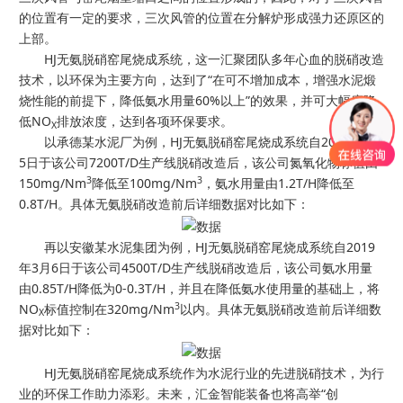
的位置有一定的要求，三次风管的位置在分解炉形成强力还原区的
上部。
HJ无氨脱硝窑尾烧成系统，这一汇聚团队多年心血的脱硝改造
技术，以环保为主要方向，达到了“在可不增加成本，增强水泥煅
烧性能的前提下，降低氨水用量60%以上”的效果，并可大幅度降
低NO
排放浓度，达到各项环保要求。
X
以承德某水泥厂为例，HJ无氨脱硝窑尾烧成系统自2019年3月
5日于该公司7200T/D生产线脱硝改造后，该公司氮氧化物标值由
3
3
150mg/Nm
降低至100mg/Nm
，氨水用量由1.2T/H降低至
0.8T/H。具体无氨脱硝改造前后详细数据对比如下：
再以安徽某水泥集团为例，HJ无氨脱硝窑尾烧成系统自2019
年3月6日于该公司4500T/D生产线脱硝改造后，该公司氨水用量
由0.85T/H降低为0-0.3T/H，并且在降低氨水使用量的基础上，将
3
NO
标值控制在320mg/Nm
以内。具体无氨脱硝改造前后详细数
X
据对比如下：
HJ无氨脱硝窑尾烧成系统作为水泥行业的先进脱硝技术，为行
业的环保工作助力添彩。未来，汇金智能装备也将高举“创