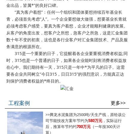
金出品，皆属*”的良好口碑。
“真为客户着想”：任何一个组织和团体要想持续百年基业长
青，必须首先考虑“人”。一个企业要想做大做强，想要基业长青就
必须考虑客户感受，要真为客户着想，企业才能顺利健康的发展。
从客户的角度出发，想客户之所想，急客户之所急，这是汇金集团
数十年不变的初衷，这也是各行业客户对汇金集团技术、产品及服
务满意的根源所在。
315是一个重要的日子，它提醒着各企业要重视消费者权益;同
时，315也是一个普通的日子，如果各企业能时刻将消费者权益放
在心中。我们期待有一天，315只是一年中*为平凡的日子。这需
要各企业共同树立“今日315，日日315”的强烈意识，方能真正达
到保护消费者权益的*终目的。
工程案例
更多>>
>>腾龙水泥集团为2500吨/天生产线，原给该公
司节能技改方案年节约为
580万元
，实际运行
后，推算年节约约
700万元
（一年按300天计
算）