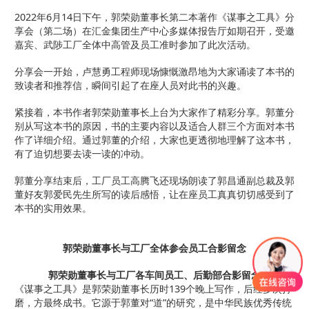
2022年6月14日下午，郭荣勋董事长第二本著作《谋事之工具》分
享会（第二场）在汇金集团生产中心多媒体报告厅如期召开，受邀
嘉宾、武陟工厂全体中高管及员工准时参加了此次活动。
分享会一开始，卢慧勇工程师现场慷慨激昂地为大家诵读了本书的
致读者和推荐信，瞬间引起了在座人员对此书的兴趣。
紧接着，本书作者郭荣勋董事长上台为大家作了精彩分享。郭董分
别从写这本书的原因，书的主要内容以及适合人群三个方面对本书
作了详细介绍。通过郭董的介绍，大家也更透彻地理解了这本书，
有了迫切想要去读一读的冲动。
郭董分享结束后，工厂员工高腾飞还现场朗读了郭昌通副总裁及郭
董好友郭爱民先生所写的读后感悟，让在座员工真真切切感受到了
本书的实用效果。
郭荣勋董事长与工厂全体参会员工合影留念
郭荣勋董事长与工厂各车间员工、后勤部合影留念
《谋事之工具》是郭荣勋董事长历时139个晚上写作，后经多次打
磨，方最终成书。它源于郭董对“道”的研究，是中华民族优秀传统