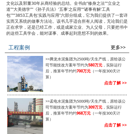
文化以及郭董30年从商经验的总结。全书由“修身之法”“立业之
道”“大美德学”“《孙子兵法》‘五事’之应用”“诸事有解‘工具
包’”“‘3853工具包’实践与应用”六部分组成，它为我们提供了一套详
实而又系统的做事方法论。该书几乎适合所有人阅读，无论我们是
正在求学，还是已经工作，或是成家立业、为人父母，只要把书中
的这些工具学会，能对谋事、成事起到意想不到的效果。
工程案例
更多>>
>>腾龙水泥集团为2500吨/天生产线，原给该公
司节能技改方案年节约为
580万元
，实际运行
后，推算年节约约
700万元
（一年按300天计
算）
点击了解 >>
>>孟电水泥集团为5000吨/天生产线，原给该公
司节能技改方案年节约为
309万元
，实际运行
后，推算年节约约
968万元
（一年按300天计
算）
点击了解 >>